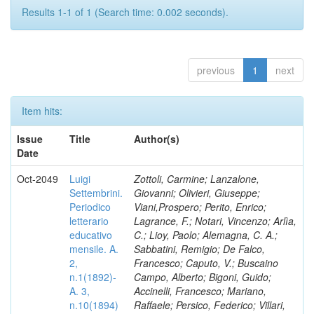
Results 1-1 of 1 (Search time: 0.002 seconds).
previous
1
next
Item hits:
Issue
Title
Author(s)
Date
Oct-2049
Luigi
Zottoli, Carmine; Lanzalone,
Settembrini.
Giovanni; Olivieri, Giuseppe;
Periodico
Viani,Prospero; Perito, Enrico;
letterario
Lagrance, F.; Notari, Vincenzo; Arlìa,
educativo
C.; Lioy, Paolo; Alemagna, C. A.;
mensile. A.
Sabbatini, Remigio; De Falco,
2,
Francesco; Caputo, V.; Buscaino
n.1(1892)-
Campo, Alberto; Bigoni, Guido;
A. 3,
Accinelli, Francesco; Mariano,
n.10(1894)
Raffaele; Persico, Federico; Villari,