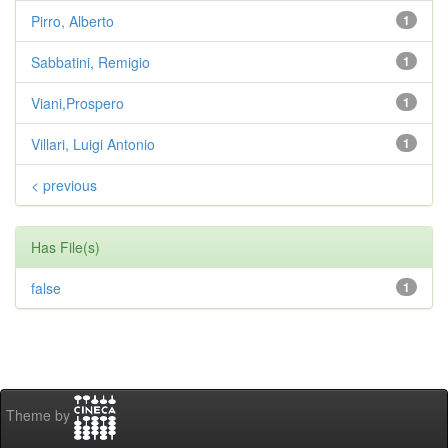
Pirro, Alberto
1
Sabbatini, Remigio
1
Viani,Prospero
1
Villari, Luigi Antonio
1
< previous
Has File(s)
false
1
Theme by