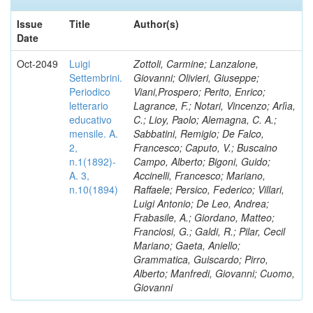
Issue
Title
Author(s)
Date
Oct-2049
Luigi
Zottoli, Carmine; Lanzalone,
Settembrini.
Giovanni; Olivieri, Giuseppe;
Periodico
Viani,Prospero; Perito, Enrico;
letterario
Lagrance, F.; Notari, Vincenzo; Arlìa,
educativo
C.; Lioy, Paolo; Alemagna, C. A.;
mensile. A.
Sabbatini, Remigio; De Falco,
2,
Francesco; Caputo, V.; Buscaino
n.1(1892)-
Campo, Alberto; Bigoni, Guido;
A. 3,
Accinelli, Francesco; Mariano,
n.10(1894)
Raffaele; Persico, Federico; Villari,
Luigi Antonio; De Leo, Andrea;
Frabasile, A.; Giordano, Matteo;
Franciosi, G.; Galdi, R.; Pilar, Cecil
Mariano; Gaeta, Aniello;
Grammatica, Guiscardo; Pirro,
Alberto; Manfredi, Giovanni; Cuomo,
Giovanni