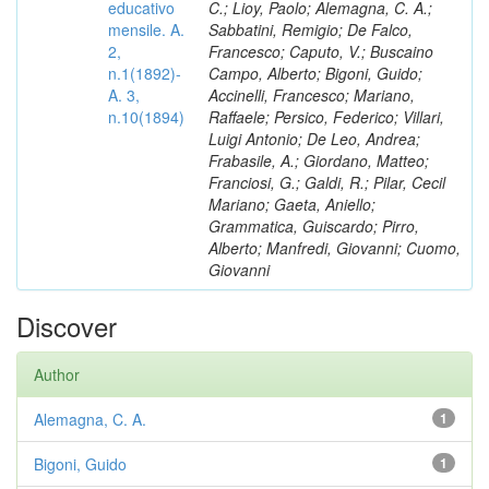
educativo
C.; Lioy, Paolo; Alemagna, C. A.;
mensile. A.
Sabbatini, Remigio; De Falco,
2,
Francesco; Caputo, V.; Buscaino
n.1(1892)-
Campo, Alberto; Bigoni, Guido;
A. 3,
Accinelli, Francesco; Mariano,
n.10(1894)
Raffaele; Persico, Federico; Villari,
Luigi Antonio; De Leo, Andrea;
Frabasile, A.; Giordano, Matteo;
Franciosi, G.; Galdi, R.; Pilar, Cecil
Mariano; Gaeta, Aniello;
Grammatica, Guiscardo; Pirro,
Alberto; Manfredi, Giovanni; Cuomo,
Giovanni
Discover
Author
Alemagna, C. A.
1
Bigoni, Guido
1