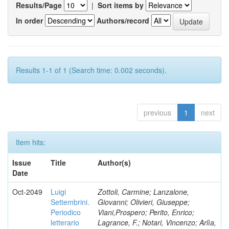
Results/Page
|
Sort items by
In order
Authors/record
Results 1-1 of 1 (Search time: 0.002 seconds).
previous
1
next
Item hits:
Issue
Title
Author(s)
Date
Oct-2049
Luigi
Zottoli, Carmine; Lanzalone,
Settembrini.
Giovanni; Olivieri, Giuseppe;
Periodico
Viani,Prospero; Perito, Enrico;
letterario
Lagrance, F.; Notari, Vincenzo; Arlìa,