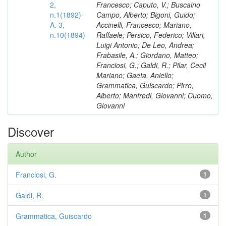
2,
Francesco; Caputo, V.; Buscaino
n.1(1892)-
Campo, Alberto; Bigoni, Guido;
A. 3,
Accinelli, Francesco; Mariano,
n.10(1894)
Raffaele; Persico, Federico; Villari,
Luigi Antonio; De Leo, Andrea;
Frabasile, A.; Giordano, Matteo;
Franciosi, G.; Galdi, R.; Pilar, Cecil
Mariano; Gaeta, Aniello;
Grammatica, Guiscardo; Pirro,
Alberto; Manfredi, Giovanni; Cuomo,
Giovanni
Discover
Author
Franciosi, G.
1
Galdi, R.
1
Grammatica, Guiscardo
1