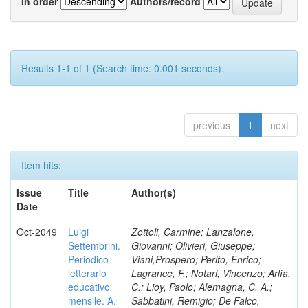
In order
Authors/record
Results 1-1 of 1 (Search time: 0.001 seconds).
previous
1
next
Item hits:
Issue
Title
Author(s)
Date
Oct-2049
Luigi
Zottoli, Carmine; Lanzalone,
Settembrini.
Giovanni; Olivieri, Giuseppe;
Periodico
Viani,Prospero; Perito, Enrico;
letterario
Lagrance, F.; Notari, Vincenzo; Arlìa,
educativo
C.; Lioy, Paolo; Alemagna, C. A.;
mensile. A.
Sabbatini, Remigio; De Falco,