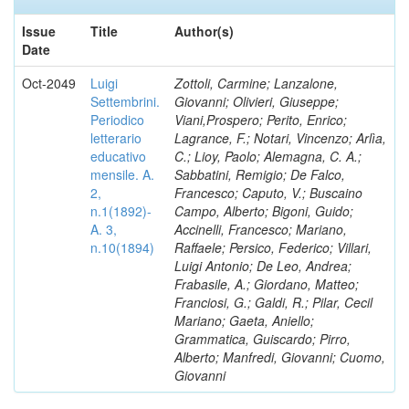
Issue
Title
Author(s)
Date
Oct-2049
Luigi
Zottoli, Carmine; Lanzalone,
Settembrini.
Giovanni; Olivieri, Giuseppe;
Periodico
Viani,Prospero; Perito, Enrico;
letterario
Lagrance, F.; Notari, Vincenzo; Arlìa,
educativo
C.; Lioy, Paolo; Alemagna, C. A.;
mensile. A.
Sabbatini, Remigio; De Falco,
2,
Francesco; Caputo, V.; Buscaino
n.1(1892)-
Campo, Alberto; Bigoni, Guido;
A. 3,
Accinelli, Francesco; Mariano,
n.10(1894)
Raffaele; Persico, Federico; Villari,
Luigi Antonio; De Leo, Andrea;
Frabasile, A.; Giordano, Matteo;
Franciosi, G.; Galdi, R.; Pilar, Cecil
Mariano; Gaeta, Aniello;
Grammatica, Guiscardo; Pirro,
Alberto; Manfredi, Giovanni; Cuomo,
Giovanni