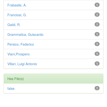
Frabasile, A.
1
Franciosi, G.
1
Galdi, R.
1
Grammatica, Guiscardo
1
Persico, Federico
1
Viani,Prospero
1
Villari, Luigi Antonio
1
Has File(s)
false
1