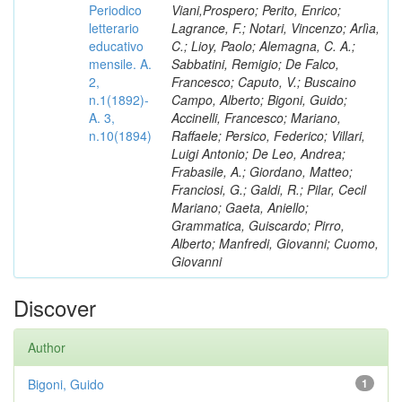
Periodico
Viani,Prospero; Perito, Enrico;
letterario
Lagrance, F.; Notari, Vincenzo; Arlìa,
educativo
C.; Lioy, Paolo; Alemagna, C. A.;
mensile. A.
Sabbatini, Remigio; De Falco,
2,
Francesco; Caputo, V.; Buscaino
n.1(1892)-
Campo, Alberto; Bigoni, Guido;
A. 3,
Accinelli, Francesco; Mariano,
n.10(1894)
Raffaele; Persico, Federico; Villari,
Luigi Antonio; De Leo, Andrea;
Frabasile, A.; Giordano, Matteo;
Franciosi, G.; Galdi, R.; Pilar, Cecil
Mariano; Gaeta, Aniello;
Grammatica, Guiscardo; Pirro,
Alberto; Manfredi, Giovanni; Cuomo,
Giovanni
Discover
Author
Bigoni, Guido
1