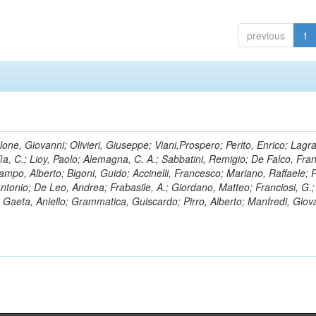
previous
1
lone, Giovanni; Olivieri, Giuseppe; Viani,Prospero; Perito, Enrico; Lagr
rlìa, C.; Lioy, Paolo; Alemagna, C. A.; Sabbatini, Remigio; De Falco, Fra
mpo, Alberto; Bigoni, Guido; Accinelli, Francesco; Mariano, Raffaele; P
 Antonio; De Leo, Andrea; Frabasile, A.; Giordano, Matteo; Franciosi, G.;
o; Gaeta, Aniello; Grammatica, Guiscardo; Pirro, Alberto; Manfredi, Giov