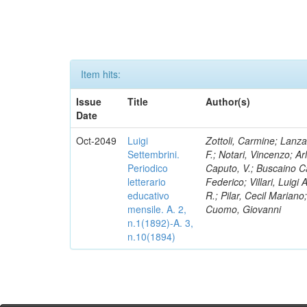
Item hits:
Issue
Title
Author(s)
Date
Oct-2049
Luigi
Zottoli, Carmine; Lanza
Settembrini.
F.; Notari, Vincenzo; A
Periodico
Caputo, V.; Buscaino Ca
letterario
Federico; Villari, Luigi
educativo
R.; Pilar, Cecil Marian
mensile. A. 2,
Cuomo, Giovanni
n.1(1892)-A. 3,
n.10(1894)