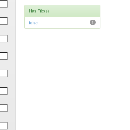
Has File(s)
false
1