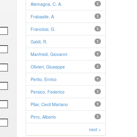
Alemagna, C. A.
1
Frabasile, A.
1
Franciosi, G.
1
Galdi, R.
1
Manfredi, Giovanni
1
Olivieri, Giuseppe
1
Perito, Enrico
1
Persico, Federico
1
Pilar, Cecil Mariano
1
Pirro, Alberto
1
next >