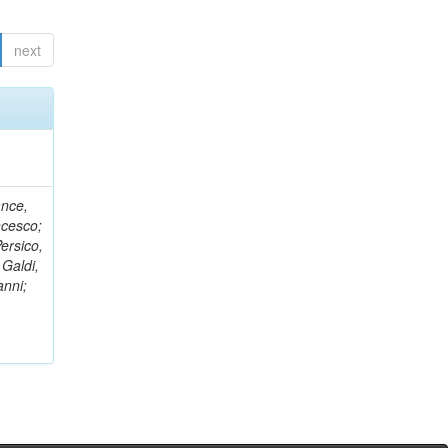
next
ance,
ncesco;
ersico,
 Galdi,
anni;