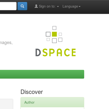
Sign on to:
Language
images,
Discover
Author