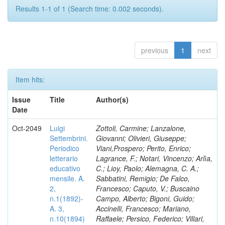
Results 1-1 of 1 (Search time: 0.002 seconds).
previous
1
next
Item hits:
Issue
Title
Author(s)
Date
Oct-2049
Luigi
Zottoli, Carmine; Lanzalone,
Settembrini.
Giovanni; Olivieri, Giuseppe;
Periodico
Viani,Prospero; Perito, Enrico;
letterario
Lagrance, F.; Notari, Vincenzo; Arlìa,
educativo
C.; Lioy, Paolo; Alemagna, C. A.;
mensile. A.
Sabbatini, Remigio; De Falco,
2,
Francesco; Caputo, V.; Buscaino
n.1(1892)-
Campo, Alberto; Bigoni, Guido;
A. 3,
Accinelli, Francesco; Mariano,
n.10(1894)
Raffaele; Persico, Federico; Villari,