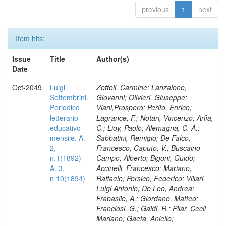
previous
1
next
Item hits:
Issue
Title
Author(s)
Date
Oct-2049
Luigi
Zottoli, Carmine; Lanzalone,
Settembrini.
Giovanni; Olivieri, Giuseppe;
Periodico
Viani,Prospero; Perito, Enrico;
letterario
Lagrance, F.; Notari, Vincenzo; Arlìa,
educativo
C.; Lioy, Paolo; Alemagna, C. A.;
mensile. A.
Sabbatini, Remigio; De Falco,
2,
Francesco; Caputo, V.; Buscaino
n.1(1892)-
Campo, Alberto; Bigoni, Guido;
A. 3,
Accinelli, Francesco; Mariano,
n.10(1894)
Raffaele; Persico, Federico; Villari,
Luigi Antonio; De Leo, Andrea;
Frabasile, A.; Giordano, Matteo;
Franciosi, G.; Galdi, R.; Pilar, Cecil
Mariano; Gaeta, Aniello;