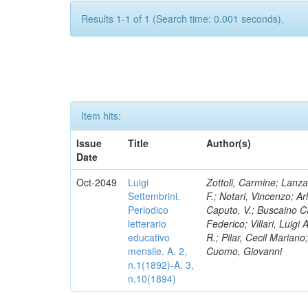
Results 1-1 of 1 (Search time: 0.001 seconds).
Item hits:
Issue
Title
Author(s)
Date
Oct-2049
Luigi
Zottoli, Carmine; Lanza
Settembrini.
F.; Notari, Vincenzo; A
Periodico
Caputo, V.; Buscaino Ca
letterario
Federico; Villari, Luigi
educativo
R.; Pilar, Cecil Marian
mensile. A. 2,
Cuomo, Giovanni
n.1(1892)-A. 3,
n.10(1894)