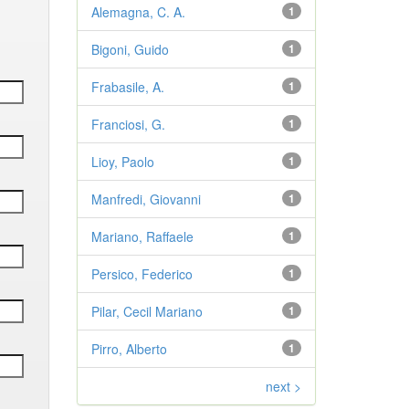
Alemagna, C. A.
1
Bigoni, Guido
1
Frabasile, A.
1
Franciosi, G.
1
Lioy, Paolo
1
Manfredi, Giovanni
1
Mariano, Raffaele
1
Persico, Federico
1
Pilar, Cecil Mariano
1
Pirro, Alberto
1
next >