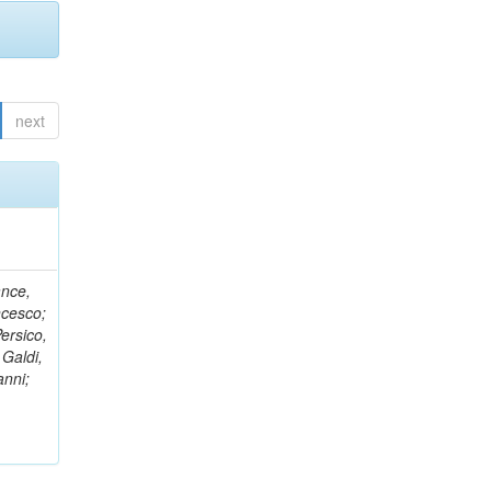
next
ance,
ncesco;
ersico,
 Galdi,
anni;