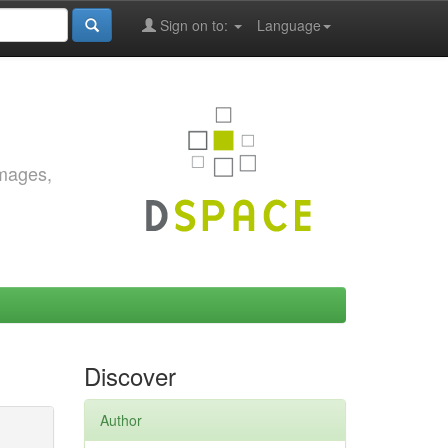
Sign on to:
Language
images,
Discover
Author