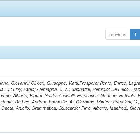
previous
1
lone, Giovanni; Olivieri, Giuseppe; Viani,Prospero; Perito, Enrico; Lagr
rlìa, C.; Lioy, Paolo; Alemagna, C. A.; Sabbatini, Remigio; De Falco, Fra
mpo, Alberto; Bigoni, Guido; Accinelli, Francesco; Mariano, Raffaele; P
 Antonio; De Leo, Andrea; Frabasile, A.; Giordano, Matteo; Franciosi, G.;
o; Gaeta, Aniello; Grammatica, Guiscardo; Pirro, Alberto; Manfredi, Giov