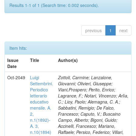
Results 1-1 of 1 (Search time: 0.002 seconds).
previous
1
next
Item hits:
Issue
Title
Author(s)
Date
Oct-2049
Luigi
Zottoli, Carmine; Lanzalone,
Settembrini.
Giovanni; Olivieri, Giuseppe;
Periodico
Viani,Prospero; Perito, Enrico;
letterario
Lagrance, F.; Notari, Vincenzo; Arlìa,
educativo
C.; Lioy, Paolo; Alemagna, C. A.;
mensile. A.
Sabbatini, Remigio; De Falco,
2,
Francesco; Caputo, V.; Buscaino
n.1(1892)-
Campo, Alberto; Bigoni, Guido;
A. 3,
Accinelli, Francesco; Mariano,
n.10(1894)
Raffaele; Persico, Federico; Villari,