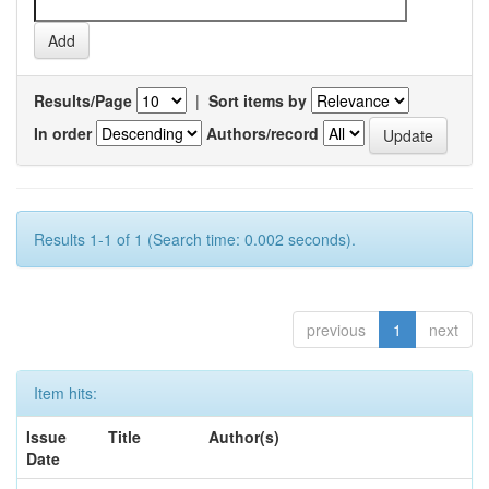
Results/Page
|
Sort items by
In order
Authors/record
Results 1-1 of 1 (Search time: 0.002 seconds).
previous
1
next
Item hits:
Issue
Title
Author(s)
Date