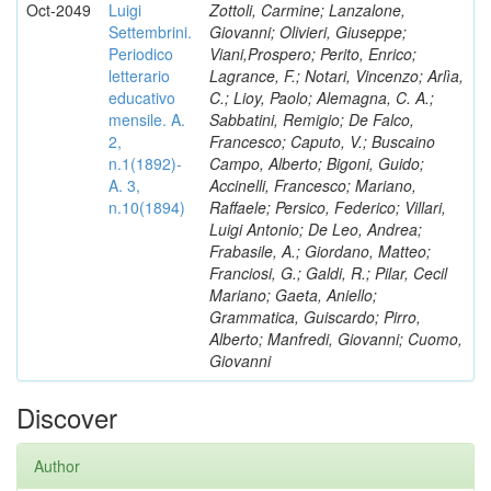
Oct-2049
Luigi
Zottoli, Carmine; Lanzalone,
Settembrini.
Giovanni; Olivieri, Giuseppe;
Periodico
Viani,Prospero; Perito, Enrico;
letterario
Lagrance, F.; Notari, Vincenzo; Arlìa,
educativo
C.; Lioy, Paolo; Alemagna, C. A.;
mensile. A.
Sabbatini, Remigio; De Falco,
2,
Francesco; Caputo, V.; Buscaino
n.1(1892)-
Campo, Alberto; Bigoni, Guido;
A. 3,
Accinelli, Francesco; Mariano,
n.10(1894)
Raffaele; Persico, Federico; Villari,
Luigi Antonio; De Leo, Andrea;
Frabasile, A.; Giordano, Matteo;
Franciosi, G.; Galdi, R.; Pilar, Cecil
Mariano; Gaeta, Aniello;
Grammatica, Guiscardo; Pirro,
Alberto; Manfredi, Giovanni; Cuomo,
Giovanni
Discover
Author