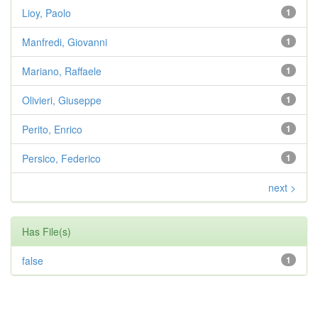
Lioy, Paolo
1
Manfredi, Giovanni
1
Mariano, Raffaele
1
Olivieri, Giuseppe
1
Perito, Enrico
1
Persico, Federico
1
next >
Has File(s)
false
1