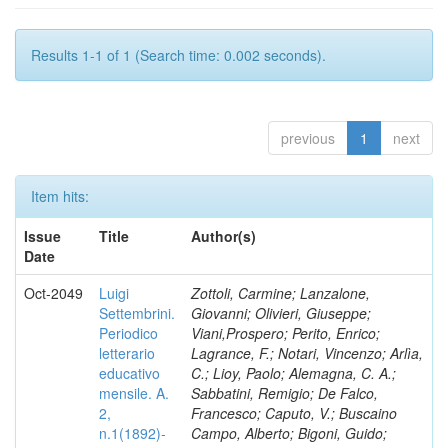
Results 1-1 of 1 (Search time: 0.002 seconds).
previous
1
next
Item hits:
Issue
Title
Author(s)
Date
Oct-2049
Luigi
Zottoli, Carmine; Lanzalone,
Settembrini.
Giovanni; Olivieri, Giuseppe;
Periodico
Viani,Prospero; Perito, Enrico;
letterario
Lagrance, F.; Notari, Vincenzo; Arlìa,
educativo
C.; Lioy, Paolo; Alemagna, C. A.;
mensile. A.
Sabbatini, Remigio; De Falco,
2,
Francesco; Caputo, V.; Buscaino
n.1(1892)-
Campo, Alberto; Bigoni, Guido;