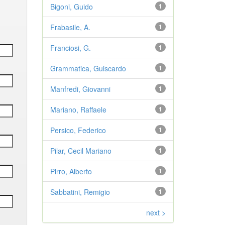
Bigoni, Guido
1
Frabasile, A.
1
Franciosi, G.
1
Grammatica, Guiscardo
1
Manfredi, Giovanni
1
Mariano, Raffaele
1
Persico, Federico
1
Pilar, Cecil Mariano
1
Pirro, Alberto
1
Sabbatini, Remigio
1
next >