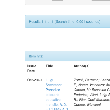
Results 1-1 of 1 (Search time: 0.001 seconds).
Item hits:
Issue
Title
Author(s)
Date
Oct-2049
Luigi
Zottoli, Carmine; Lanza
Settembrini.
F.; Notari, Vincenzo; A
Periodico
Caputo, V.; Buscaino Ca
letterario
Federico; Villari, Luigi
educativo
R.; Pilar, Cecil Marian
mensile. A. 2,
Cuomo, Giovanni
n.1(1892)-A. 3,