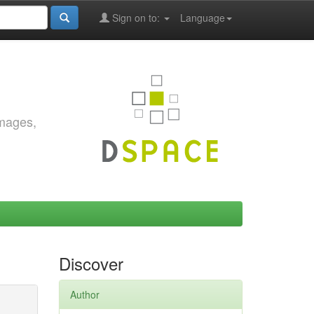
Sign on to:
Language
images,
Discover
Author