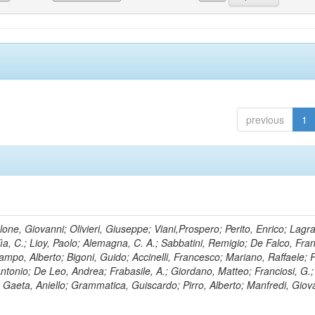
previous
1
lone, Giovanni; Olivieri, Giuseppe; Viani,Prospero; Perito, Enrico; Lagr
rlìa, C.; Lioy, Paolo; Alemagna, C. A.; Sabbatini, Remigio; De Falco, Fra
mpo, Alberto; Bigoni, Guido; Accinelli, Francesco; Mariano, Raffaele; P
 Antonio; De Leo, Andrea; Frabasile, A.; Giordano, Matteo; Franciosi, G.;
o; Gaeta, Aniello; Grammatica, Guiscardo; Pirro, Alberto; Manfredi, Giov