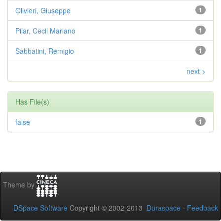
Olivieri, Giuseppe
1
Pilar, Cecil Mariano
1
Sabbatini, Remigio
1
next >
Has File(s)
false
1
Theme by
DSpace Software
Copyright © 2002-2013
Duraspace
-
Feedback