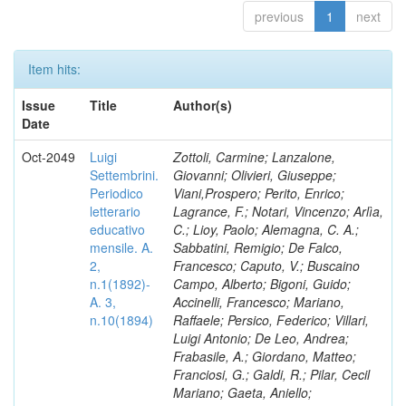
previous
1
next
Item hits:
Issue
Title
Author(s)
Date
Oct-2049
Luigi
Zottoli, Carmine; Lanzalone,
Settembrini.
Giovanni; Olivieri, Giuseppe;
Periodico
Viani,Prospero; Perito, Enrico;
letterario
Lagrance, F.; Notari, Vincenzo; Arlìa,
educativo
C.; Lioy, Paolo; Alemagna, C. A.;
mensile. A.
Sabbatini, Remigio; De Falco,
2,
Francesco; Caputo, V.; Buscaino
n.1(1892)-
Campo, Alberto; Bigoni, Guido;
A. 3,
Accinelli, Francesco; Mariano,
n.10(1894)
Raffaele; Persico, Federico; Villari,
Luigi Antonio; De Leo, Andrea;
Frabasile, A.; Giordano, Matteo;
Franciosi, G.; Galdi, R.; Pilar, Cecil
Mariano; Gaeta, Aniello;