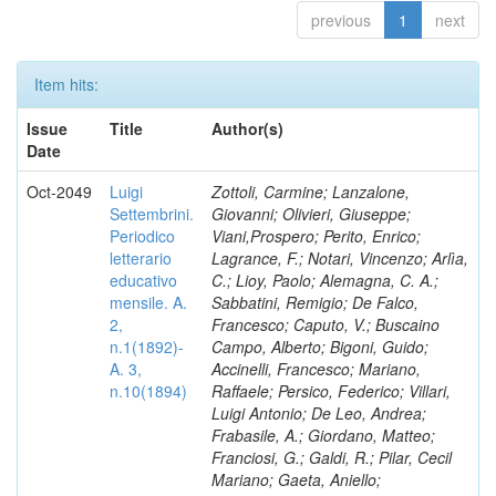
previous
1
next
Item hits:
Issue
Title
Author(s)
Date
Oct-2049
Luigi
Zottoli, Carmine; Lanzalone,
Settembrini.
Giovanni; Olivieri, Giuseppe;
Periodico
Viani,Prospero; Perito, Enrico;
letterario
Lagrance, F.; Notari, Vincenzo; Arlìa,
educativo
C.; Lioy, Paolo; Alemagna, C. A.;
mensile. A.
Sabbatini, Remigio; De Falco,
2,
Francesco; Caputo, V.; Buscaino
n.1(1892)-
Campo, Alberto; Bigoni, Guido;
A. 3,
Accinelli, Francesco; Mariano,
n.10(1894)
Raffaele; Persico, Federico; Villari,
Luigi Antonio; De Leo, Andrea;
Frabasile, A.; Giordano, Matteo;
Franciosi, G.; Galdi, R.; Pilar, Cecil
Mariano; Gaeta, Aniello;