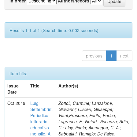
In order
Authors/record
Results 1-1 of 1 (Search time: 0.002 seconds).
previous
1
next
Item hits:
Issue
Title
Author(s)
Date
Oct-2049
Luigi
Zottoli, Carmine; Lanzalone,
Settembrini.
Giovanni; Olivieri, Giuseppe;
Periodico
Viani,Prospero; Perito, Enrico;
letterario
Lagrance, F.; Notari, Vincenzo; Arlìa,
educativo
C.; Lioy, Paolo; Alemagna, C. A.;
mensile. A.
Sabbatini, Remigio; De Falco,