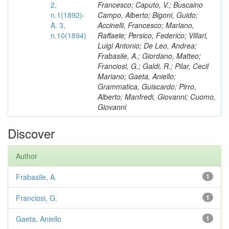
2,
Francesco; Caputo, V.; Buscaino
n.1(1892)-
Campo, Alberto; Bigoni, Guido;
A. 3,
Accinelli, Francesco; Mariano,
n.10(1894)
Raffaele; Persico, Federico; Villari,
Luigi Antonio; De Leo, Andrea;
Frabasile, A.; Giordano, Matteo;
Franciosi, G.; Galdi, R.; Pilar, Cecil
Mariano; Gaeta, Aniello;
Grammatica, Guiscardo; Pirro,
Alberto; Manfredi, Giovanni; Cuomo,
Giovanni
Discover
Author
Frabasile, A.
1
Franciosi, G.
1
Gaeta, Aniello
1