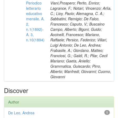
Periodico
Viani,Prospero; Perito, Enrico;
letterario
Lagrance, F.; Notari, Vincenzo; Arlìa,
educativo
C.; Lioy, Paolo; Alemagna, C. A.;
mensile. A.
Sabbatini, Remigio; De Falco,
2,
Francesco; Caputo, V.; Buscaino
n.1(1892)-
Campo, Alberto; Bigoni, Guido;
A. 3,
Accinelli, Francesco; Mariano,
n.10(1894)
Raffaele; Persico, Federico; Villari,
Luigi Antonio; De Leo, Andrea;
Frabasile, A.; Giordano, Matteo;
Franciosi, G.; Galdi, R.; Pilar, Cecil
Mariano; Gaeta, Aniello;
Grammatica, Guiscardo; Pirro,
Alberto; Manfredi, Giovanni; Cuomo,
Giovanni
Discover
Author
De Leo, Andrea
1