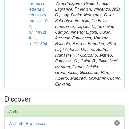
Periodico
Viani,Prospero; Perito, Enrico;
letterario
Lagrance, F.; Notari, Vincenzo; Arlìa,
educativo
C.; Lioy, Paolo; Alemagna, C. A.;
mensile. A.
Sabbatini, Remigio; De Falco,
2,
Francesco; Caputo, V.; Buscaino
n.1(1892)-
Campo, Alberto; Bigoni, Guido;
A. 3,
Accinelli, Francesco; Mariano,
n.10(1894)
Raffaele; Persico, Federico; Villari,
Luigi Antonio; De Leo, Andrea;
Frabasile, A.; Giordano, Matteo;
Franciosi, G.; Galdi, R.; Pilar, Cecil
Mariano; Gaeta, Aniello;
Grammatica, Guiscardo; Pirro,
Alberto; Manfredi, Giovanni; Cuomo,
Giovanni
Discover
Author
Accinelli, Francesco
1