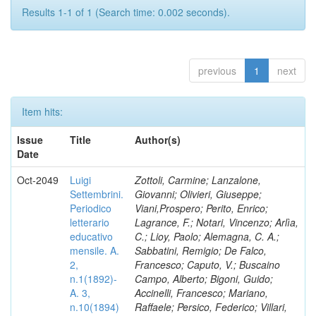
Results 1-1 of 1 (Search time: 0.002 seconds).
previous
1
next
Item hits:
Issue
Title
Author(s)
Date
Oct-2049
Luigi
Zottoli, Carmine; Lanzalone,
Settembrini.
Giovanni; Olivieri, Giuseppe;
Periodico
Viani,Prospero; Perito, Enrico;
letterario
Lagrance, F.; Notari, Vincenzo; Arlìa,
educativo
C.; Lioy, Paolo; Alemagna, C. A.;
mensile. A.
Sabbatini, Remigio; De Falco,
2,
Francesco; Caputo, V.; Buscaino
n.1(1892)-
Campo, Alberto; Bigoni, Guido;
A. 3,
Accinelli, Francesco; Mariano,
n.10(1894)
Raffaele; Persico, Federico; Villari,