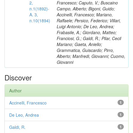
2,
Francesco; Caputo, V.; Buscaino
n.1(1892)-
Campo, Alberto; Bigoni, Guido;
A. 3,
Accinelli, Francesco; Mariano,
n.10(1894)
Raffaele; Persico, Federico; Villari,
Luigi Antonio; De Leo, Andrea;
Frabasile, A.; Giordano, Matteo;
Franciosi, G.; Galdi, R.; Pilar, Cecil
Mariano; Gaeta, Aniello;
Grammatica, Guiscardo; Pirro,
Alberto; Manfredi, Giovanni; Cuomo,
Giovanni
Discover
Author
Accinelli, Francesco
1
De Leo, Andrea
1
Galdi, R.
1