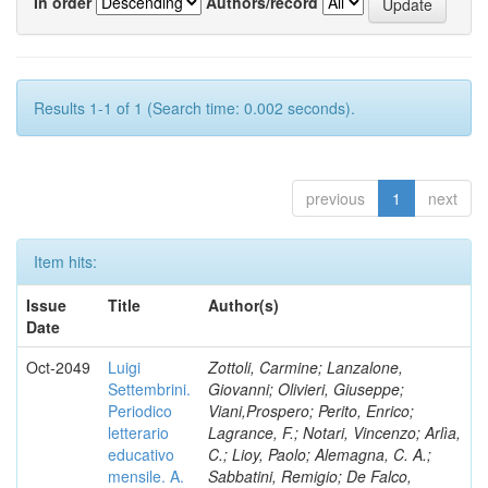
In order
Authors/record
Results 1-1 of 1 (Search time: 0.002 seconds).
previous
1
next
Item hits:
Issue
Title
Author(s)
Date
Oct-2049
Luigi
Zottoli, Carmine; Lanzalone,
Settembrini.
Giovanni; Olivieri, Giuseppe;
Periodico
Viani,Prospero; Perito, Enrico;
letterario
Lagrance, F.; Notari, Vincenzo; Arlìa,
educativo
C.; Lioy, Paolo; Alemagna, C. A.;
mensile. A.
Sabbatini, Remigio; De Falco,