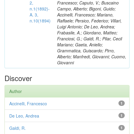
2,
Francesco; Caputo, V.; Buscaino
n.1(1892)-
Campo, Alberto; Bigoni, Guido;
A. 3,
Accinelli, Francesco; Mariano,
n.10(1894)
Raffaele; Persico, Federico; Villari,
Luigi Antonio; De Leo, Andrea;
Frabasile, A.; Giordano, Matteo;
Franciosi, G.; Galdi, R.; Pilar, Cecil
Mariano; Gaeta, Aniello;
Grammatica, Guiscardo; Pirro,
Alberto; Manfredi, Giovanni; Cuomo,
Giovanni
Discover
Author
Accinelli, Francesco
1
De Leo, Andrea
1
Galdi, R.
1