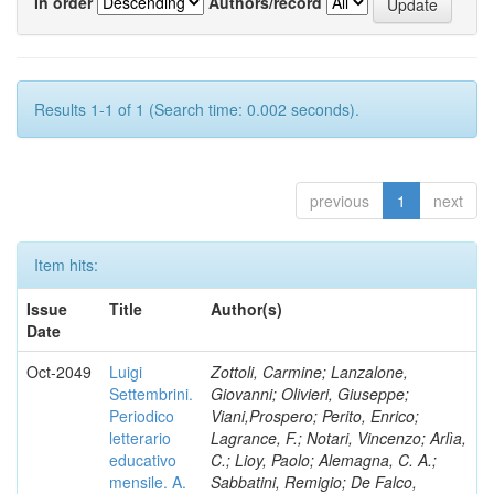
In order
Authors/record
Results 1-1 of 1 (Search time: 0.002 seconds).
previous
1
next
Item hits:
Issue
Title
Author(s)
Date
Oct-2049
Luigi
Zottoli, Carmine; Lanzalone,
Settembrini.
Giovanni; Olivieri, Giuseppe;
Periodico
Viani,Prospero; Perito, Enrico;
letterario
Lagrance, F.; Notari, Vincenzo; Arlìa,
educativo
C.; Lioy, Paolo; Alemagna, C. A.;
mensile. A.
Sabbatini, Remigio; De Falco,