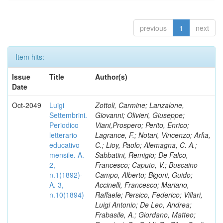
previous
1
next
Item hits:
Issue
Title
Author(s)
Date
Oct-2049
Luigi
Zottoli, Carmine; Lanzalone,
Settembrini.
Giovanni; Olivieri, Giuseppe;
Periodico
Viani,Prospero; Perito, Enrico;
letterario
Lagrance, F.; Notari, Vincenzo; Arlìa,
educativo
C.; Lioy, Paolo; Alemagna, C. A.;
mensile. A.
Sabbatini, Remigio; De Falco,
2,
Francesco; Caputo, V.; Buscaino
n.1(1892)-
Campo, Alberto; Bigoni, Guido;
A. 3,
Accinelli, Francesco; Mariano,
n.10(1894)
Raffaele; Persico, Federico; Villari,
Luigi Antonio; De Leo, Andrea;
Frabasile, A.; Giordano, Matteo;