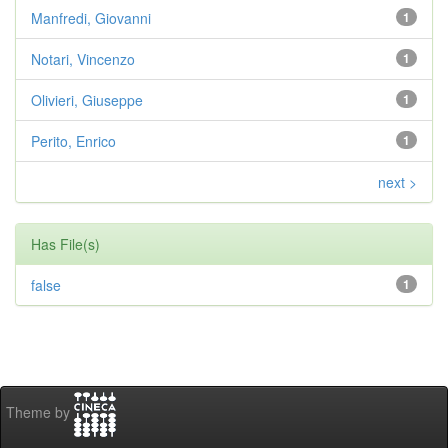
Manfredi, Giovanni
1
Notari, Vincenzo
1
Olivieri, Giuseppe
1
Perito, Enrico
1
next >
Has File(s)
false
1
Theme by