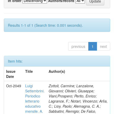
In order
Authors/record
Results 1-1 of 1 (Search time: 0.001 seconds).
previous
1
next
Item hits:
Issue
Title
Author(s)
Date
Oct-2049
Luigi
Zottoli, Carmine; Lanzalone,
Settembrini.
Giovanni; Olivieri, Giuseppe;
Periodico
Viani,Prospero; Perito, Enrico;
letterario
Lagrance, F.; Notari, Vincenzo; Arlìa,
educativo
C.; Lioy, Paolo; Alemagna, C. A.;
mensile. A.
Sabbatini, Remigio; De Falco,