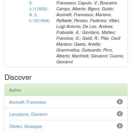
2,
Francesco; Caputo, V.; Buscaino
n.1(1892)-
Campo, Alberto; Bigoni, Guido;
A. 3,
Accinelli, Francesco; Mariano,
n.10(1894)
Raffaele; Persico, Federico; Villari,
Luigi Antonio; De Leo, Andrea;
Frabasile, A.; Giordano, Matteo;
Franciosi, G.; Galdi, R.; Pilar, Cecil
Mariano; Gaeta, Aniello;
Grammatica, Guiscardo; Pirro,
Alberto; Manfredi, Giovanni; Cuomo,
Giovanni
Discover
Author
Accinelli, Francesco
1
Lanzalone, Giovanni
1
Olivieri, Giuseppe
1