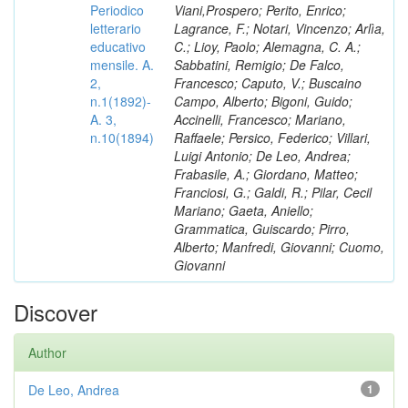
Periodico
Viani,Prospero; Perito, Enrico;
letterario
Lagrance, F.; Notari, Vincenzo; Arlìa,
educativo
C.; Lioy, Paolo; Alemagna, C. A.;
mensile. A.
Sabbatini, Remigio; De Falco,
2,
Francesco; Caputo, V.; Buscaino
n.1(1892)-
Campo, Alberto; Bigoni, Guido;
A. 3,
Accinelli, Francesco; Mariano,
n.10(1894)
Raffaele; Persico, Federico; Villari,
Luigi Antonio; De Leo, Andrea;
Frabasile, A.; Giordano, Matteo;
Franciosi, G.; Galdi, R.; Pilar, Cecil
Mariano; Gaeta, Aniello;
Grammatica, Guiscardo; Pirro,
Alberto; Manfredi, Giovanni; Cuomo,
Giovanni
Discover
Author
De Leo, Andrea
1