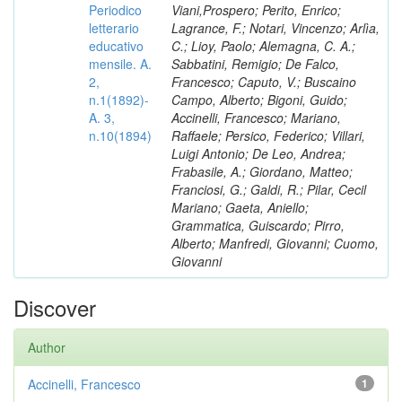
Periodico
Viani,Prospero; Perito, Enrico;
letterario
Lagrance, F.; Notari, Vincenzo; Arlìa,
educativo
C.; Lioy, Paolo; Alemagna, C. A.;
mensile. A.
Sabbatini, Remigio; De Falco,
2,
Francesco; Caputo, V.; Buscaino
n.1(1892)-
Campo, Alberto; Bigoni, Guido;
A. 3,
Accinelli, Francesco; Mariano,
n.10(1894)
Raffaele; Persico, Federico; Villari,
Luigi Antonio; De Leo, Andrea;
Frabasile, A.; Giordano, Matteo;
Franciosi, G.; Galdi, R.; Pilar, Cecil
Mariano; Gaeta, Aniello;
Grammatica, Guiscardo; Pirro,
Alberto; Manfredi, Giovanni; Cuomo,
Giovanni
Discover
Author
Accinelli, Francesco
1