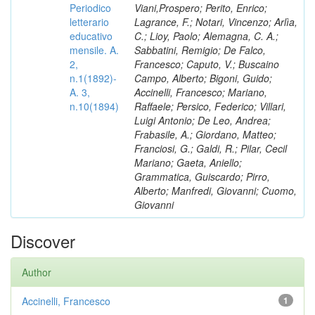
Periodico
Viani,Prospero; Perito, Enrico;
letterario
Lagrance, F.; Notari, Vincenzo; Arlìa,
educativo
C.; Lioy, Paolo; Alemagna, C. A.;
mensile. A.
Sabbatini, Remigio; De Falco,
2,
Francesco; Caputo, V.; Buscaino
n.1(1892)-
Campo, Alberto; Bigoni, Guido;
A. 3,
Accinelli, Francesco; Mariano,
n.10(1894)
Raffaele; Persico, Federico; Villari,
Luigi Antonio; De Leo, Andrea;
Frabasile, A.; Giordano, Matteo;
Franciosi, G.; Galdi, R.; Pilar, Cecil
Mariano; Gaeta, Aniello;
Grammatica, Guiscardo; Pirro,
Alberto; Manfredi, Giovanni; Cuomo,
Giovanni
Discover
Author
Accinelli, Francesco
1