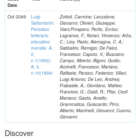
Date
Oct-2049
Luigi
Zottoli, Carmine; Lanzalone,
Settembrini.
Giovanni; Olivieri, Giuseppe;
Periodico
Viani,Prospero; Perito, Enrico;
letterario
Lagrance, F.; Notari, Vincenzo; Arlìa,
educativo
C.; Lioy, Paolo; Alemagna, C. A.;
mensile. A.
Sabbatini, Remigio; De Falco,
2,
Francesco; Caputo, V.; Buscaino
n.1(1892)-
Campo, Alberto; Bigoni, Guido;
A. 3,
Accinelli, Francesco; Mariano,
n.10(1894)
Raffaele; Persico, Federico; Villari,
Luigi Antonio; De Leo, Andrea;
Frabasile, A.; Giordano, Matteo;
Franciosi, G.; Galdi, R.; Pilar, Cecil
Mariano; Gaeta, Aniello;
Grammatica, Guiscardo; Pirro,
Alberto; Manfredi, Giovanni; Cuomo,
Giovanni
Discover