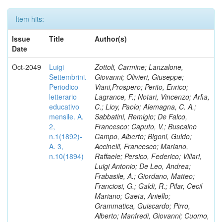
Item hits:
Issue
Title
Author(s)
Date
Oct-2049
Luigi
Zottoli, Carmine; Lanzalone,
Settembrini.
Giovanni; Olivieri, Giuseppe;
Periodico
Viani,Prospero; Perito, Enrico;
letterario
Lagrance, F.; Notari, Vincenzo; Arlìa,
educativo
C.; Lioy, Paolo; Alemagna, C. A.;
mensile. A.
Sabbatini, Remigio; De Falco,
2,
Francesco; Caputo, V.; Buscaino
n.1(1892)-
Campo, Alberto; Bigoni, Guido;
A. 3,
Accinelli, Francesco; Mariano,
n.10(1894)
Raffaele; Persico, Federico; Villari,
Luigi Antonio; De Leo, Andrea;
Frabasile, A.; Giordano, Matteo;
Franciosi, G.; Galdi, R.; Pilar, Cecil
Mariano; Gaeta, Aniello;
Grammatica, Guiscardo; Pirro,
Alberto; Manfredi, Giovanni; Cuomo,