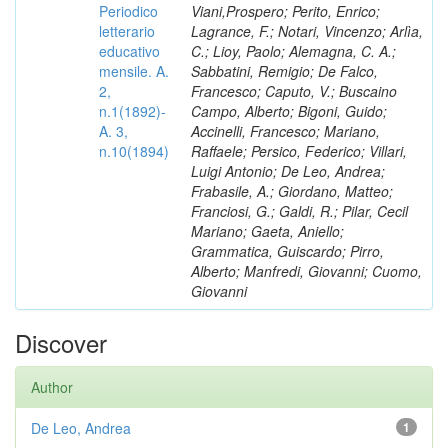
Periodico
Viani,Prospero; Perito, Enrico;
letterario
Lagrance, F.; Notari, Vincenzo; Arlìa,
educativo
C.; Lioy, Paolo; Alemagna, C. A.;
mensile. A.
Sabbatini, Remigio; De Falco,
2,
Francesco; Caputo, V.; Buscaino
n.1(1892)-
Campo, Alberto; Bigoni, Guido;
A. 3,
Accinelli, Francesco; Mariano,
n.10(1894)
Raffaele; Persico, Federico; Villari,
Luigi Antonio; De Leo, Andrea;
Frabasile, A.; Giordano, Matteo;
Franciosi, G.; Galdi, R.; Pilar, Cecil
Mariano; Gaeta, Aniello;
Grammatica, Guiscardo; Pirro,
Alberto; Manfredi, Giovanni; Cuomo,
Giovanni
Discover
Author
De Leo, Andrea
1