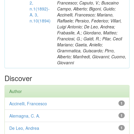
2,
Francesco; Caputo, V.; Buscaino
n.1(1892)-
Campo, Alberto; Bigoni, Guido;
A. 3,
Accinelli, Francesco; Mariano,
n.10(1894)
Raffaele; Persico, Federico; Villari,
Luigi Antonio; De Leo, Andrea;
Frabasile, A.; Giordano, Matteo;
Franciosi, G.; Galdi, R.; Pilar, Cecil
Mariano; Gaeta, Aniello;
Grammatica, Guiscardo; Pirro,
Alberto; Manfredi, Giovanni; Cuomo,
Giovanni
Discover
Author
Accinelli, Francesco
1
Alemagna, C. A.
1
De Leo, Andrea
1