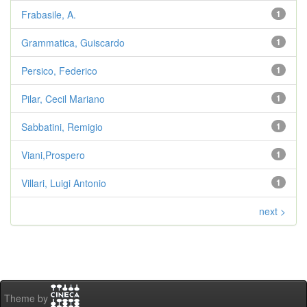
Frabasile, A.
1
Grammatica, Guiscardo
1
Persico, Federico
1
Pilar, Cecil Mariano
1
Sabbatini, Remigio
1
Viani,Prospero
1
Villari, Luigi Antonio
1
next >
Theme by