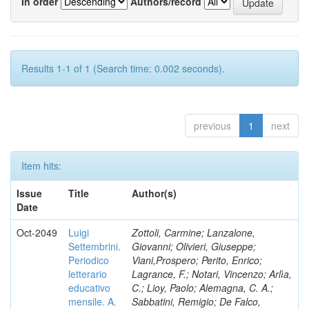
In order
Authors/record
Results 1-1 of 1 (Search time: 0.002 seconds).
previous
1
next
Item hits:
Issue
Title
Author(s)
Date
Oct-2049
Luigi
Zottoli, Carmine; Lanzalone,
Settembrini.
Giovanni; Olivieri, Giuseppe;
Periodico
Viani,Prospero; Perito, Enrico;
letterario
Lagrance, F.; Notari, Vincenzo; Arlìa,
educativo
C.; Lioy, Paolo; Alemagna, C. A.;
mensile. A.
Sabbatini, Remigio; De Falco,