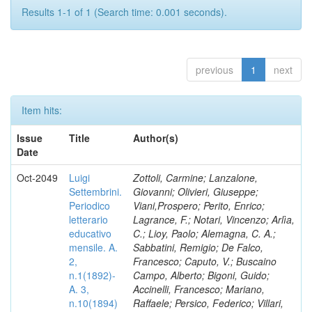
Results 1-1 of 1 (Search time: 0.001 seconds).
previous
1
next
Item hits:
Issue
Title
Author(s)
Date
Oct-2049
Luigi
Zottoli, Carmine; Lanzalone,
Settembrini.
Giovanni; Olivieri, Giuseppe;
Periodico
Viani,Prospero; Perito, Enrico;
letterario
Lagrance, F.; Notari, Vincenzo; Arlìa,
educativo
C.; Lioy, Paolo; Alemagna, C. A.;
mensile. A.
Sabbatini, Remigio; De Falco,
2,
Francesco; Caputo, V.; Buscaino
n.1(1892)-
Campo, Alberto; Bigoni, Guido;
A. 3,
Accinelli, Francesco; Mariano,
n.10(1894)
Raffaele; Persico, Federico; Villari,