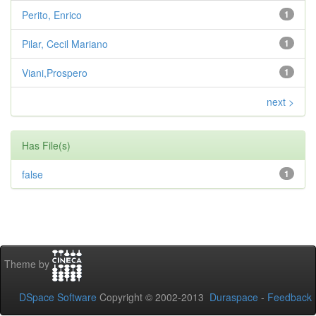
Perito, Enrico
1
Pilar, Cecil Mariano
1
Viani,Prospero
1
next >
Has File(s)
false
1
Theme by
DSpace Software
Copyright © 2002-2013
Duraspace
-
Feedback