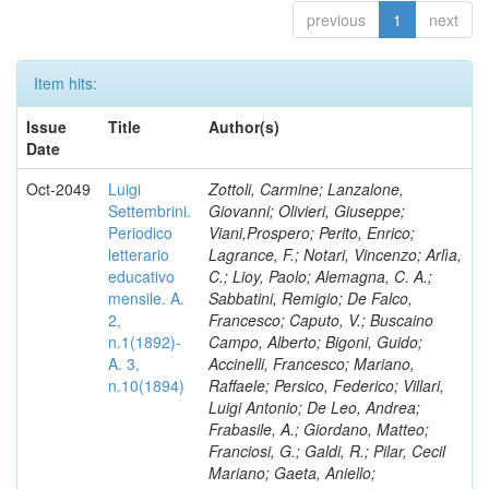
previous
1
next
Item hits:
Issue
Title
Author(s)
Date
Oct-2049
Luigi
Zottoli, Carmine; Lanzalone,
Settembrini.
Giovanni; Olivieri, Giuseppe;
Periodico
Viani,Prospero; Perito, Enrico;
letterario
Lagrance, F.; Notari, Vincenzo; Arlìa,
educativo
C.; Lioy, Paolo; Alemagna, C. A.;
mensile. A.
Sabbatini, Remigio; De Falco,
2,
Francesco; Caputo, V.; Buscaino
n.1(1892)-
Campo, Alberto; Bigoni, Guido;
A. 3,
Accinelli, Francesco; Mariano,
n.10(1894)
Raffaele; Persico, Federico; Villari,
Luigi Antonio; De Leo, Andrea;
Frabasile, A.; Giordano, Matteo;
Franciosi, G.; Galdi, R.; Pilar, Cecil
Mariano; Gaeta, Aniello;