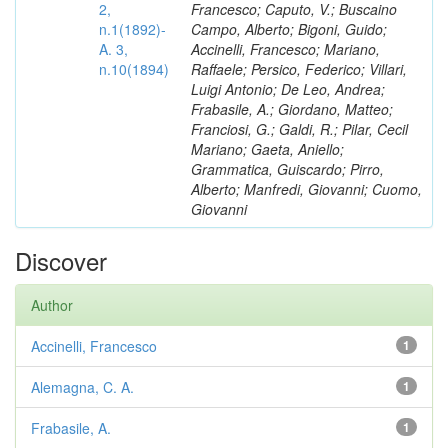
2,
Francesco; Caputo, V.; Buscaino
n.1(1892)-
Campo, Alberto; Bigoni, Guido;
A. 3,
Accinelli, Francesco; Mariano,
n.10(1894)
Raffaele; Persico, Federico; Villari,
Luigi Antonio; De Leo, Andrea;
Frabasile, A.; Giordano, Matteo;
Franciosi, G.; Galdi, R.; Pilar, Cecil
Mariano; Gaeta, Aniello;
Grammatica, Guiscardo; Pirro,
Alberto; Manfredi, Giovanni; Cuomo,
Giovanni
Discover
Author
Accinelli, Francesco
1
Alemagna, C. A.
1
Frabasile, A.
1