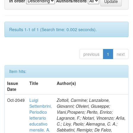
In order
Authors/record
Results 1-1 of 1 (Search time: 0.002 seconds).
previous
1
next
Item hits:
Issue
Title
Author(s)
Date
Oct-2049
Luigi
Zottoli, Carmine; Lanzalone,
Settembrini.
Giovanni; Olivieri, Giuseppe;
Periodico
Viani,Prospero; Perito, Enrico;
letterario
Lagrance, F.; Notari, Vincenzo; Arlìa,
educativo
C.; Lioy, Paolo; Alemagna, C. A.;
mensile. A.
Sabbatini, Remigio; De Falco,