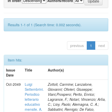
In order
Authors/record
Results 1-1 of 1 (Search time: 0.002 seconds).
previous
1
next
Item hits:
Issue
Title
Author(s)
Date
Oct-2049
Luigi
Zottoli, Carmine; Lanzalone,
Settembrini.
Giovanni; Olivieri, Giuseppe;
Periodico
Viani,Prospero; Perito, Enrico;
letterario
Lagrance, F.; Notari, Vincenzo; Arlìa,
educativo
C.; Lioy, Paolo; Alemagna, C. A.;
mensile. A.
Sabbatini, Remigio; De Falco,