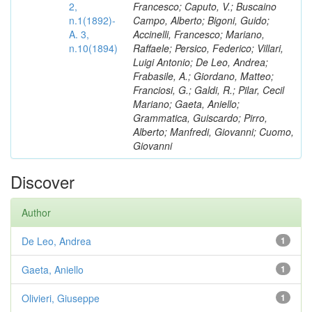
2,
Francesco; Caputo, V.; Buscaino
n.1(1892)-
Campo, Alberto; Bigoni, Guido;
A. 3,
Accinelli, Francesco; Mariano,
n.10(1894)
Raffaele; Persico, Federico; Villari,
Luigi Antonio; De Leo, Andrea;
Frabasile, A.; Giordano, Matteo;
Franciosi, G.; Galdi, R.; Pilar, Cecil
Mariano; Gaeta, Aniello;
Grammatica, Guiscardo; Pirro,
Alberto; Manfredi, Giovanni; Cuomo,
Giovanni
Discover
Author
De Leo, Andrea
1
Gaeta, Aniello
1
Olivieri, Giuseppe
1