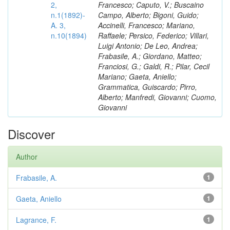
2,
Francesco; Caputo, V.; Buscaino
n.1(1892)-
Campo, Alberto; Bigoni, Guido;
A. 3,
Accinelli, Francesco; Mariano,
n.10(1894)
Raffaele; Persico, Federico; Villari,
Luigi Antonio; De Leo, Andrea;
Frabasile, A.; Giordano, Matteo;
Franciosi, G.; Galdi, R.; Pilar, Cecil
Mariano; Gaeta, Aniello;
Grammatica, Guiscardo; Pirro,
Alberto; Manfredi, Giovanni; Cuomo,
Giovanni
Discover
Author
Frabasile, A.
1
Gaeta, Aniello
1
Lagrance, F.
1