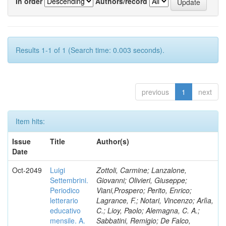
In order
Authors/record
Results 1-1 of 1 (Search time: 0.003 seconds).
previous
1
next
Item hits:
Issue
Title
Author(s)
Date
Oct-2049
Luigi
Zottoli, Carmine; Lanzalone,
Settembrini.
Giovanni; Olivieri, Giuseppe;
Periodico
Viani,Prospero; Perito, Enrico;
letterario
Lagrance, F.; Notari, Vincenzo; Arlìa,
educativo
C.; Lioy, Paolo; Alemagna, C. A.;
mensile. A.
Sabbatini, Remigio; De Falco,