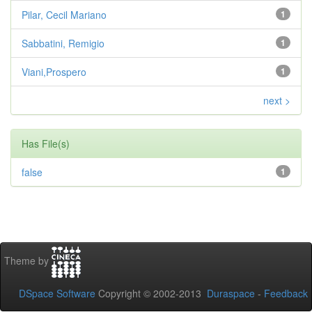
Pilar, Cecil Mariano
1
Sabbatini, Remigio
1
Viani,Prospero
1
next >
Has File(s)
false
1
Theme by
DSpace Software
Copyright © 2002-2013
Duraspace
-
Feedback