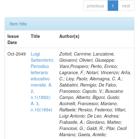
previous
1
next
Item hits:
Issue
Title
Author(s)
Date
Oct-2049
Luigi
Zottoli, Carmine; Lanzalone,
Settembrini.
Giovanni; Olivieri, Giuseppe;
Periodico
Viani,Prospero; Perito, Enrico;
letterario
Lagrance, F.; Notari, Vincenzo; Arlìa,
educativo
C.; Lioy, Paolo; Alemagna, C. A.;
mensile. A.
Sabbatini, Remigio; De Falco,
2,
Francesco; Caputo, V.; Buscaino
n.1(1892)-
Campo, Alberto; Bigoni, Guido;
A. 3,
Accinelli, Francesco; Mariano,
n.10(1894)
Raffaele; Persico, Federico; Villari,
Luigi Antonio; De Leo, Andrea;
Frabasile, A.; Giordano, Matteo;
Franciosi, G.; Galdi, R.; Pilar, Cecil
Mariano; Gaeta, Aniello;