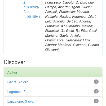
2,
Francesco; Caputo, V.; Buscaino
n.1(1892)-
Campo, Alberto; Bigoni, Guido;
A. 3,
Accinelli, Francesco; Mariano,
n.10(1894)
Raffaele; Persico, Federico; Villari,
Luigi Antonio; De Leo, Andrea;
Frabasile, A.; Giordano, Matteo;
Franciosi, G.; Galdi, R.; Pilar, Cecil
Mariano; Gaeta, Aniello;
Grammatica, Guiscardo; Pirro,
Alberto; Manfredi, Giovanni; Cuomo,
Giovanni
Discover
Author
Gaeta, Aniello
1
Lagrance, F.
1
Lanzalone, Giovanni
1