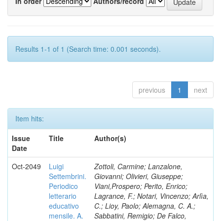
In order
Authors/record
Results 1-1 of 1 (Search time: 0.001 seconds).
previous
1
next
Item hits:
Issue
Title
Author(s)
Date
Oct-2049
Luigi
Zottoli, Carmine; Lanzalone,
Settembrini.
Giovanni; Olivieri, Giuseppe;
Periodico
Viani,Prospero; Perito, Enrico;
letterario
Lagrance, F.; Notari, Vincenzo; Arlìa,
educativo
C.; Lioy, Paolo; Alemagna, C. A.;
mensile. A.
Sabbatini, Remigio; De Falco,