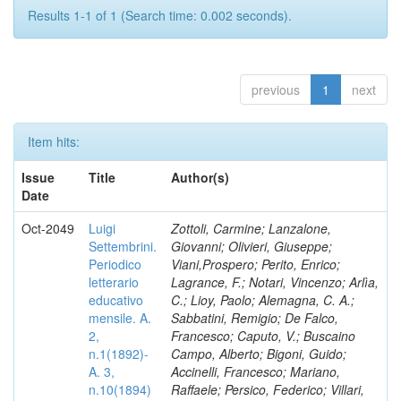
Results 1-1 of 1 (Search time: 0.002 seconds).
previous
1
next
Item hits:
Issue
Title
Author(s)
Date
Oct-2049
Luigi
Zottoli, Carmine; Lanzalone,
Settembrini.
Giovanni; Olivieri, Giuseppe;
Periodico
Viani,Prospero; Perito, Enrico;
letterario
Lagrance, F.; Notari, Vincenzo; Arlìa,
educativo
C.; Lioy, Paolo; Alemagna, C. A.;
mensile. A.
Sabbatini, Remigio; De Falco,
2,
Francesco; Caputo, V.; Buscaino
n.1(1892)-
Campo, Alberto; Bigoni, Guido;
A. 3,
Accinelli, Francesco; Mariano,
n.10(1894)
Raffaele; Persico, Federico; Villari,