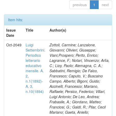
previous
1
next
Item hits:
Issue
Title
Author(s)
Date
Oct-2049
Luigi
Zottoli, Carmine; Lanzalone,
Settembrini.
Giovanni; Olivieri, Giuseppe;
Periodico
Viani,Prospero; Perito, Enrico;
letterario
Lagrance, F.; Notari, Vincenzo; Arlìa,
educativo
C.; Lioy, Paolo; Alemagna, C. A.;
mensile. A.
Sabbatini, Remigio; De Falco,
2,
Francesco; Caputo, V.; Buscaino
n.1(1892)-
Campo, Alberto; Bigoni, Guido;
A. 3,
Accinelli, Francesco; Mariano,
n.10(1894)
Raffaele; Persico, Federico; Villari,
Luigi Antonio; De Leo, Andrea;
Frabasile, A.; Giordano, Matteo;
Franciosi, G.; Galdi, R.; Pilar, Cecil
Mariano; Gaeta, Aniello;