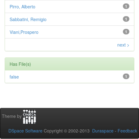
Pirro, Alberto
1
Sabbatini, Remigio
1
Viani,Prospero
1
next >
Has File(s)
false
1
Theme by
DSpace Software
Copyright © 2002-2013
Duraspace
-
Feedback