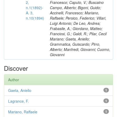
2,
Francesco; Caputo, V.; Buscaino
n.1(1892)-
Campo, Alberto; Bigoni, Guido;
A. 3,
Accinelli, Francesco; Mariano,
n.10(1894)
Raffaele; Persico, Federico; Villari,
Luigi Antonio; De Leo, Andrea;
Frabasile, A.; Giordano, Matteo;
Franciosi, G.; Galdi, R.; Pilar, Cecil
Mariano; Gaeta, Aniello;
Grammatica, Guiscardo; Pirro,
Alberto; Manfredi, Giovanni; Cuomo,
Giovanni
Discover
Author
Gaeta, Aniello
1
Lagrance, F.
1
Mariano, Raffaele
1