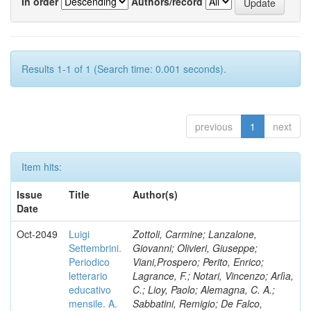
In order
Authors/record
Results 1-1 of 1 (Search time: 0.001 seconds).
previous
1
next
Item hits:
Issue
Title
Author(s)
Date
Oct-2049
Luigi
Zottoli, Carmine; Lanzalone,
Settembrini.
Giovanni; Olivieri, Giuseppe;
Periodico
Viani,Prospero; Perito, Enrico;
letterario
Lagrance, F.; Notari, Vincenzo; Arlìa,
educativo
C.; Lioy, Paolo; Alemagna, C. A.;
mensile. A.
Sabbatini, Remigio; De Falco,