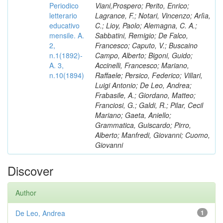
Periodico
Viani,Prospero; Perito, Enrico;
letterario
Lagrance, F.; Notari, Vincenzo; Arlìa,
educativo
C.; Lioy, Paolo; Alemagna, C. A.;
mensile. A.
Sabbatini, Remigio; De Falco,
2,
Francesco; Caputo, V.; Buscaino
n.1(1892)-
Campo, Alberto; Bigoni, Guido;
A. 3,
Accinelli, Francesco; Mariano,
n.10(1894)
Raffaele; Persico, Federico; Villari,
Luigi Antonio; De Leo, Andrea;
Frabasile, A.; Giordano, Matteo;
Franciosi, G.; Galdi, R.; Pilar, Cecil
Mariano; Gaeta, Aniello;
Grammatica, Guiscardo; Pirro,
Alberto; Manfredi, Giovanni; Cuomo,
Giovanni
Discover
Author
De Leo, Andrea
1