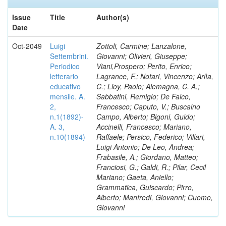
Issue
Title
Author(s)
Date
Oct-2049
Luigi
Zottoli, Carmine; Lanzalone,
Settembrini.
Giovanni; Olivieri, Giuseppe;
Periodico
Viani,Prospero; Perito, Enrico;
letterario
Lagrance, F.; Notari, Vincenzo; Arlìa,
educativo
C.; Lioy, Paolo; Alemagna, C. A.;
mensile. A.
Sabbatini, Remigio; De Falco,
2,
Francesco; Caputo, V.; Buscaino
n.1(1892)-
Campo, Alberto; Bigoni, Guido;
A. 3,
Accinelli, Francesco; Mariano,
n.10(1894)
Raffaele; Persico, Federico; Villari,
Luigi Antonio; De Leo, Andrea;
Frabasile, A.; Giordano, Matteo;
Franciosi, G.; Galdi, R.; Pilar, Cecil
Mariano; Gaeta, Aniello;
Grammatica, Guiscardo; Pirro,
Alberto; Manfredi, Giovanni; Cuomo,
Giovanni