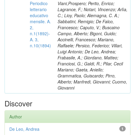
Periodico
Viani,Prospero; Perito, Enrico;
letterario
Lagrance, F.; Notari, Vincenzo; Arlìa,
educativo
C.; Lioy, Paolo; Alemagna, C. A.;
mensile. A.
Sabbatini, Remigio; De Falco,
2,
Francesco; Caputo, V.; Buscaino
n.1(1892)-
Campo, Alberto; Bigoni, Guido;
A. 3,
Accinelli, Francesco; Mariano,
n.10(1894)
Raffaele; Persico, Federico; Villari,
Luigi Antonio; De Leo, Andrea;
Frabasile, A.; Giordano, Matteo;
Franciosi, G.; Galdi, R.; Pilar, Cecil
Mariano; Gaeta, Aniello;
Grammatica, Guiscardo; Pirro,
Alberto; Manfredi, Giovanni; Cuomo,
Giovanni
Discover
Author
De Leo, Andrea
1