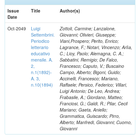
Issue
Title
Author(s)
Date
Oct-2049
Luigi
Zottoli, Carmine; Lanzalone,
Settembrini.
Giovanni; Olivieri, Giuseppe;
Periodico
Viani,Prospero; Perito, Enrico;
letterario
Lagrance, F.; Notari, Vincenzo; Arlìa,
educativo
C.; Lioy, Paolo; Alemagna, C. A.;
mensile. A.
Sabbatini, Remigio; De Falco,
2,
Francesco; Caputo, V.; Buscaino
n.1(1892)-
Campo, Alberto; Bigoni, Guido;
A. 3,
Accinelli, Francesco; Mariano,
n.10(1894)
Raffaele; Persico, Federico; Villari,
Luigi Antonio; De Leo, Andrea;
Frabasile, A.; Giordano, Matteo;
Franciosi, G.; Galdi, R.; Pilar, Cecil
Mariano; Gaeta, Aniello;
Grammatica, Guiscardo; Pirro,
Alberto; Manfredi, Giovanni; Cuomo,
Giovanni