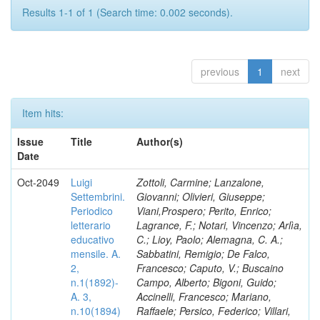
Results 1-1 of 1 (Search time: 0.002 seconds).
previous
1
next
Item hits:
Issue
Title
Author(s)
Date
Oct-2049
Luigi
Zottoli, Carmine; Lanzalone,
Settembrini.
Giovanni; Olivieri, Giuseppe;
Periodico
Viani,Prospero; Perito, Enrico;
letterario
Lagrance, F.; Notari, Vincenzo; Arlìa,
educativo
C.; Lioy, Paolo; Alemagna, C. A.;
mensile. A.
Sabbatini, Remigio; De Falco,
2,
Francesco; Caputo, V.; Buscaino
n.1(1892)-
Campo, Alberto; Bigoni, Guido;
A. 3,
Accinelli, Francesco; Mariano,
n.10(1894)
Raffaele; Persico, Federico; Villari,