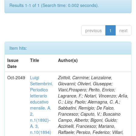
Results 1-1 of 1 (Search time: 0.002 seconds).
previous
1
next
Item hits:
Issue
Title
Author(s)
Date
Oct-2049
Luigi
Zottoli, Carmine; Lanzalone,
Settembrini.
Giovanni; Olivieri, Giuseppe;
Periodico
Viani,Prospero; Perito, Enrico;
letterario
Lagrance, F.; Notari, Vincenzo; Arlìa,
educativo
C.; Lioy, Paolo; Alemagna, C. A.;
mensile. A.
Sabbatini, Remigio; De Falco,
2,
Francesco; Caputo, V.; Buscaino
n.1(1892)-
Campo, Alberto; Bigoni, Guido;
A. 3,
Accinelli, Francesco; Mariano,
n.10(1894)
Raffaele; Persico, Federico; Villari,