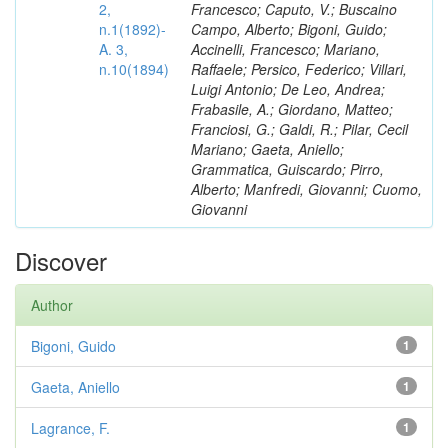
2,
Francesco; Caputo, V.; Buscaino
n.1(1892)-
Campo, Alberto; Bigoni, Guido;
A. 3,
Accinelli, Francesco; Mariano,
n.10(1894)
Raffaele; Persico, Federico; Villari,
Luigi Antonio; De Leo, Andrea;
Frabasile, A.; Giordano, Matteo;
Franciosi, G.; Galdi, R.; Pilar, Cecil
Mariano; Gaeta, Aniello;
Grammatica, Guiscardo; Pirro,
Alberto; Manfredi, Giovanni; Cuomo,
Giovanni
Discover
Author
Bigoni, Guido
1
Gaeta, Aniello
1
Lagrance, F.
1