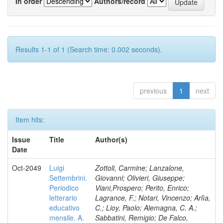
In order
Authors/record
Results 1-1 of 1 (Search time: 0.002 seconds).
previous
1
next
Item hits:
Issue
Title
Author(s)
Date
Oct-2049
Luigi
Zottoli, Carmine; Lanzalone,
Settembrini.
Giovanni; Olivieri, Giuseppe;
Periodico
Viani,Prospero; Perito, Enrico;
letterario
Lagrance, F.; Notari, Vincenzo; Arlìa,
educativo
C.; Lioy, Paolo; Alemagna, C. A.;
mensile. A.
Sabbatini, Remigio; De Falco,