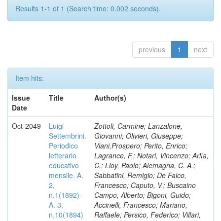
Results 1-1 of 1 (Search time: 0.002 seconds).
previous
1
next
Item hits:
Issue
Title
Author(s)
Date
Oct-2049
Luigi
Zottoli, Carmine; Lanzalone,
Settembrini.
Giovanni; Olivieri, Giuseppe;
Periodico
Viani,Prospero; Perito, Enrico;
letterario
Lagrance, F.; Notari, Vincenzo; Arlìa,
educativo
C.; Lioy, Paolo; Alemagna, C. A.;
mensile. A.
Sabbatini, Remigio; De Falco,
2,
Francesco; Caputo, V.; Buscaino
n.1(1892)-
Campo, Alberto; Bigoni, Guido;
A. 3,
Accinelli, Francesco; Mariano,
n.10(1894)
Raffaele; Persico, Federico; Villari,