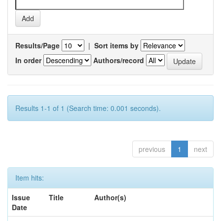
Results/Page
|
Sort items by
In order
Authors/record
Results 1-1 of 1 (Search time: 0.001 seconds).
previous
1
next
Item hits:
Issue
Title
Author(s)
Date