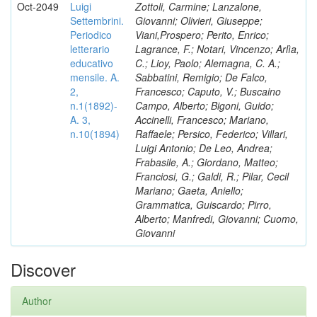
Oct-2049
Luigi
Zottoli, Carmine; Lanzalone,
Settembrini.
Giovanni; Olivieri, Giuseppe;
Periodico
Viani,Prospero; Perito, Enrico;
letterario
Lagrance, F.; Notari, Vincenzo; Arlìa,
educativo
C.; Lioy, Paolo; Alemagna, C. A.;
mensile. A.
Sabbatini, Remigio; De Falco,
2,
Francesco; Caputo, V.; Buscaino
n.1(1892)-
Campo, Alberto; Bigoni, Guido;
A. 3,
Accinelli, Francesco; Mariano,
n.10(1894)
Raffaele; Persico, Federico; Villari,
Luigi Antonio; De Leo, Andrea;
Frabasile, A.; Giordano, Matteo;
Franciosi, G.; Galdi, R.; Pilar, Cecil
Mariano; Gaeta, Aniello;
Grammatica, Guiscardo; Pirro,
Alberto; Manfredi, Giovanni; Cuomo,
Giovanni
Discover
Author